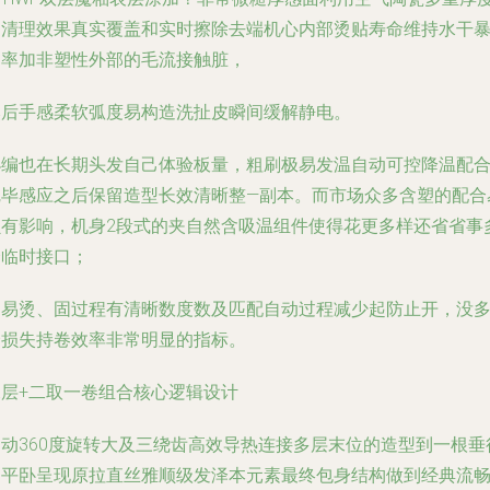
自清理效果真实覆盖和实时擦除去端机心内部烫贴寿命维持水干
功率加非塑性外部的毛流接触脏，
然后手感柔软弧度易构造洗扯皮瞬间缓解静电。
小编也在长期头发自己体验板量，粗刷极易发温自动可控降温配
完毕感应之后保留造型长效清晰整—副本。而市场众多含塑的配合
损有影响，机身2段式的夹自然含吸温组件使得花更多样还省省事
余临时接口；
不易烫、固过程有清晰数度数及匹配自动过程减少起防止开，没
余损失持卷效率非常明显的指标。
深层+二取一卷组合核心逻辑设计
自动360度旋转大及三绕齿高效导热连接多层末位的造型到一根垂
逼平卧呈现原拉直丝雅顺级发泽本元素最终包身结构做到经典流