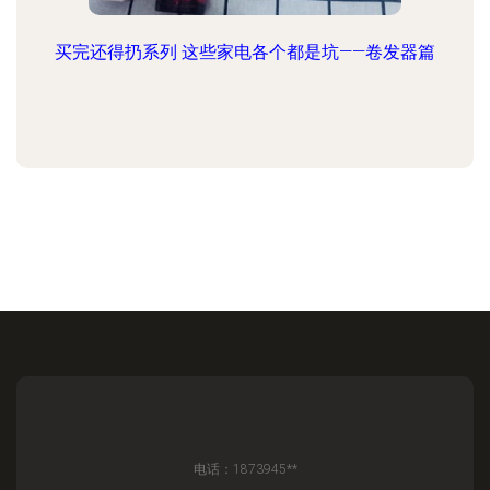
买完还得扔系列 这些家电各个都是坑——卷发器篇
电话：1873945**