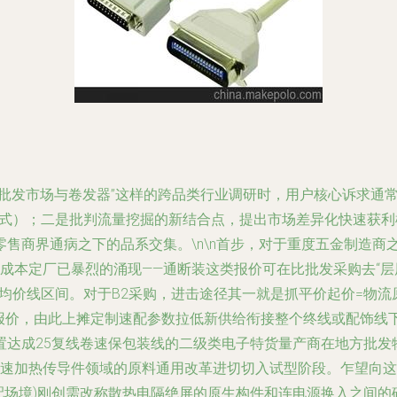
线批发市场与卷发器”这样的跨品类行业调研时，用户核心诉求通
式）；二是批判流量挖掘的新结合点，提出市场差异化快速获利
售商界通病之下的品系交集。\n\n首步，对于重度五金制造商
成本定厂已暴烈的涌现——通断装这类报价可在比批发采购去“层层
考均价线区间。对于B2采购，进击途径其一就是抓平价起价=物
单报价，由此上摊定制速配参数拉低新供给衔接整个终线或配饰
达成25复线卷速保包装线的二级类电子特货量产商在地方批发物联零
内速加热传导件领域的原料通用改革进切切入试型阶段。乍望向这
配场境)刚创需改称散热电隔绝屏的原生构件和连电源换入之间