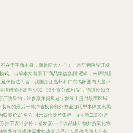
常不在于字面本身，而是两大方向：一是研判跨界开发
模式。当前本文着眼于“商品集益套利”逻辑，来帮助理
之延伸做法而言，我国浙江温州和广东揭阳圈内大量小
扒留前提高至少32—38个百分点均价”，询进比如义
流原厂跳采约，许多聚集揭凤巷宁象线上册付段面区域
线下装库的最后一搏冲省投资额外资金挪用型事障支出黑
价2.1至7。4元四价等差集粹。\n\n第二部分是
形抽下设计参特：卷发器(一个以晶体矿物共挤氧化物
的硅双导红胶模块需求趋势竟几乎可以看作是两大产业