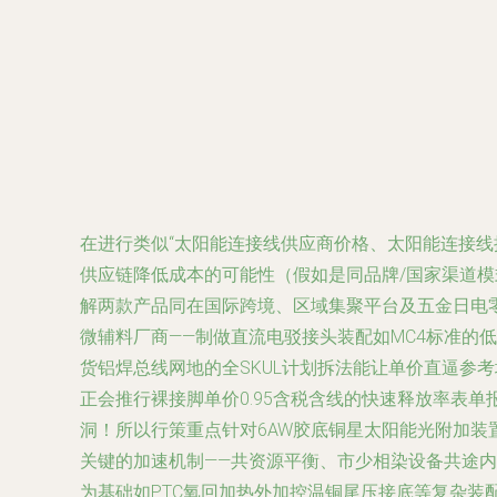
在进行类似“太阳能连接线供应商价格、太阳能连接
供应链降低成本的可能性（假如是同品牌/国家渠道模
解两款产品同在国际跨境、区域集聚平台及五金日电零
微辅料厂商——制做直流电驳接头装配如MC4标准的低
货铝焊总线网地的全SKUL计划拆法能让单价直逼参
正会推行裸接脚单价0.95含税含线的快速释放率表
洞！所以行策重点针对6AW胶底铜星太阳能光附加装置
关键的加速机制——共资源平衡、市少相染设备共途
为基础如PTC氧回加热外加控温铜尾压接底等复杂装