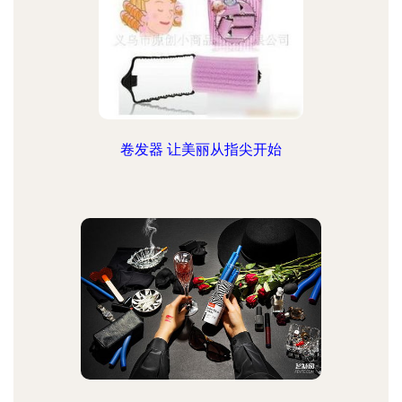
卷发器 让美丽从指尖开始