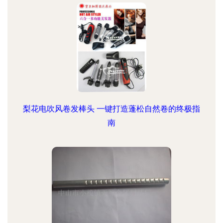
梨花电吹风卷发棒头 一键打造蓬松自然卷的终极指
南