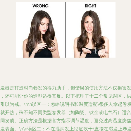
卷发器是打造时尚卷发的得力助手，但错误的使用方法不仅损害
质，还可能让你的造型适得其反。以下梳理了十二个常见误区，
引以为戒。\n\n
误区一：忽略说明书和温度适配
\很多人拿起卷
器就开热，殊不知不同类型卷发器（如陶瓷、钛金或电气石）适
不同发质。正确方法是根据官方指示调节温度，避免过高温度烧
发表面。\n\n
误区二：不在湿润发上彻底吹干
\直接在湿发上卷